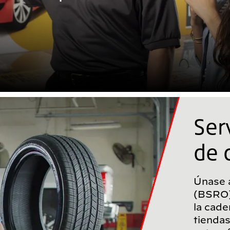
Ser
de 
Únase a
(BSRO),
la cad
tienda