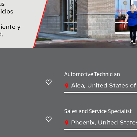
us
icios
liente y
d.
Automotive Technician
Aiea, United States o
Salvar
Sales and Service Specialist
Phoenix, United State
Salvar