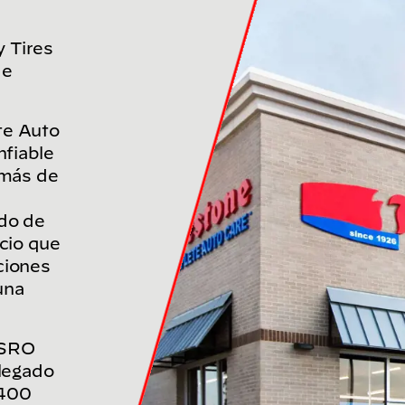
 Tires
de
te Auto
nfiable
 más de
do de
cio que
ciones
una
 BSRO
 legado
 400