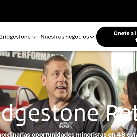
Únete a 
 Bridgestone
Nuestros negocios
idgestone Ret
aordinarias oportunidades minoristas en 48 est