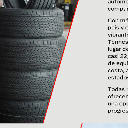
automóv
compañ
Con má
país y 
vibrant
Tennes
lugar d
casi 2
de equi
costa, 
estado
Todas n
ofrecen
una opo
progres