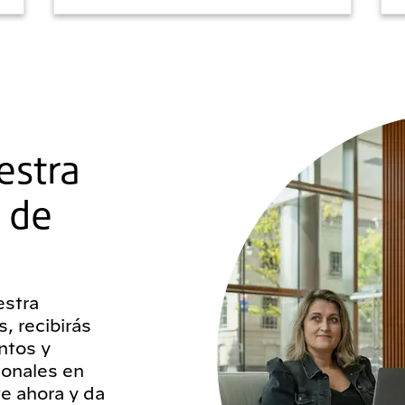
estra
 de
stra
, recibirás
ntos y
ionales en
te ahora y da